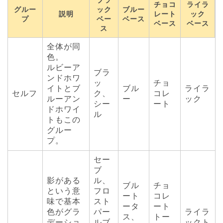
ブラ
チョコ
ライラ
グルー
ック
ブルー
説明
レート
ック
プ
ベー
ベース
ベース
ベース
ス
全体が同
色。
ルビーア
ブラ
ンドホワ
ッ
チョ
イトとブ
ブル
ライラ
セルフ
ク、
コレ
ルーアン
ー
ック
シー
ート
ドホワイ
ル
トもこの
グルー
プ。
セー
ブ
影がある
ル、
ブル
チョ
という意
フロ
ート
コレ
味で基本
スト
ータ
ート
色がグラ
パー
ライラ
ス、
トー
デーショ
ルブ
ックト