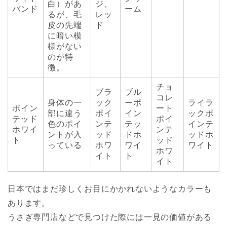
白）があ
ジ、
バンド
ーム
るが、毛
レッ
皮の先端
ド
に暗い模
様がない
のが特
徴。
チョ
ブラ
ブル
コレ
身体の一
ック
ーポ
ライラ
ポイン
ート
部に違う
ポイ
イン
ックポ
テッド
ポイ
色のポイ
ンテ
テッ
インテ
ホワイ
ンテ
ントが入
ッド
ドホ
ッドホ
ト
ッド
っている
ホワ
ワイ
ワイト
ホワ
イト
ト
イト
日本ではまだ珍しくお目にかかれないようなカラーも
あります。
うさぎ専門店などで見つけた際には一見の価値がある