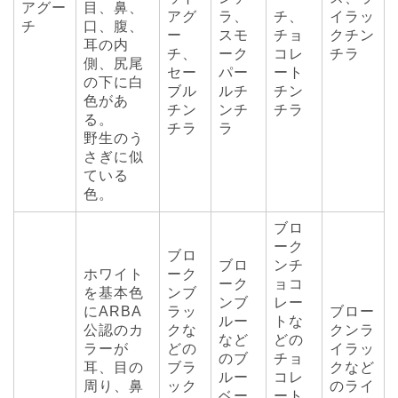
アグー
目、鼻、
アグ
ラ、
チ、
イラッ
チ
口、腹、
ー
スモ
チョ
クチン
耳の内
チ、
ーク
コレ
チラ
側、尻尾
セー
パー
ート
の下に白
ブル
ルチ
チン
色があ
チン
ンチ
チラ
る。
チラ
ラ
野生のう
さぎに似
ている
色。
ブロ
ーク
ブロ
ブロ
ンチ
ホワイト
ーク
ーク
ョコ
を基本色
ンブ
ンブ
レー
にARBA
ラッ
ブロー
ルー
トな
公認のカ
クな
クンラ
など
どの
ラーが
どの
イラッ
のブ
チョ
耳、目の
ブラ
クなど
ルー
コレ
周り、鼻
ック
のライ
ベー
ート