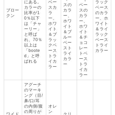
にある。
ベー
ラック
スの
ベー
カラーの
スカ
ベース
ブロー
カラ
スの
比率が1
ラ
のカラ
クン
ー、
カラ
0％以下
ー、
ー、ホ
ホワ
ー、
は「チャ
ホワ
ワイト
イト
ホワ
ーリー」
イト
＆ライ
＆ブ
イト
と呼ば
＆ブ
ラック
ルー
＆チ
れ、70％
ラッ
ベース
ベー
ョコ
以上は
クベ
トライ
スト
レー
「boote
ース
カラー
ライ
トベ
d」と呼
トラ
カラ
ース
ばれる
イカ
ー
トラ
ラー
イカ
ラー
アグーチ
のマーキ
ング（目/
鼻/口/耳
の内側/腹
オレ
の周りが
ン
ワイド
クリ