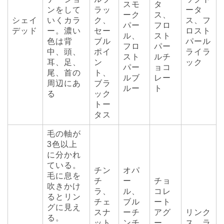
スモ
タ
ンをして
ラッ
ータ
ーク
ス、
シェイ
いくカラ
ク、
ス、フ
パー
フロ
デッド
ー。濃い
セー
ロスト
ル、
スト
色は背
ブル
パール
フロ
パー
中、頭、
ポイ
ライラ
スト
ルチ
耳、足、
ン
ック
パー
ョコ
尾、首の
ト、
ルブ
レー
周辺にあ
ブラ
ルー
ト
る
ック
トー
タス
毛の軸が
3色以上
に分かれ
ている。
チン
オパ
毛に息を
チ
ー
チョ
吹きかけ
ラ、
ル、
コレ
るとリン
チェ
ブル
ート
グに見え
スナ
ーチ
アグ
リンク
る。
ット
ンチ
ー
ス、ラ