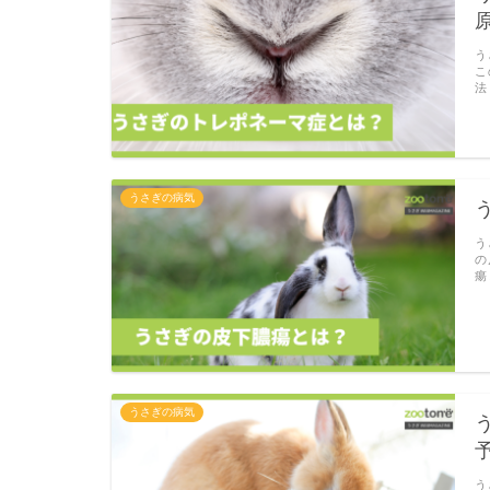
う
こ
法
うさぎの病気
う
の
瘍
うさぎの病気
う