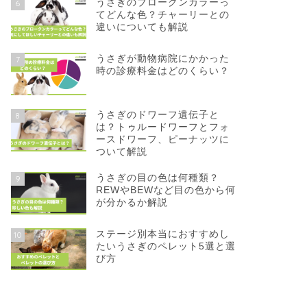
うさぎのブロークンカラーっ
6
てどんな色？チャーリーとの
違いについても解説
うさぎが動物病院にかかった
7
時の診療料金はどのくらい？
うさぎのドワーフ遺伝子と
8
は？トゥルードワーフとフォ
ースドワーフ、ピーナッツに
ついて解説
うさぎの目の色は何種類？
9
REWやBEWなど目の色から何
が分かるか解説
ステージ別本当におすすめし
10
たいうさぎのペレット5選と選
び方