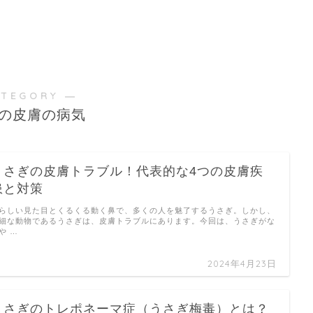
ATEGORY ―
の皮膚の病気
うさぎの皮膚トラブル！代表的な4つの皮膚疾
患と対策
らしい見た目とくるくる動く鼻で、多くの人を魅了するうさぎ。しかし、
細な動物であるうさぎは、皮膚トラブルにあります。今回は、うさぎがな
や …
2024年4月23日
うさぎのトレポネーマ症（うさぎ梅毒）とは？