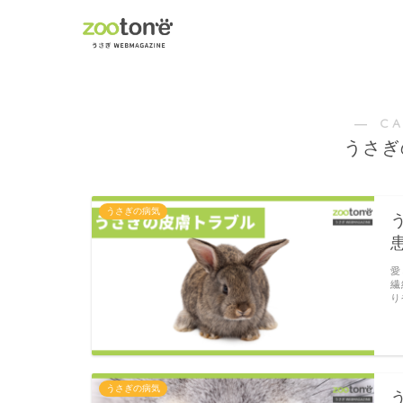
― C
うさぎ
うさぎの病気
愛
繊
り
うさぎの病気