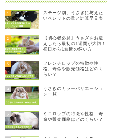
ステージ別、うさぎに与えた
1
いペレットの量と計算早見表
【初心者必見】うさぎをお迎
2
えしたら最初の1週間が大切！
初日から1週間の飼い方
フレンチロップの特徴や性
3
格、寿命や販売価格はどのく
らい？
うさぎのカラーバリエーショ
4
ン一覧
ミニロップの特徴や性格、寿
5
命や販売価格はどのくらい？