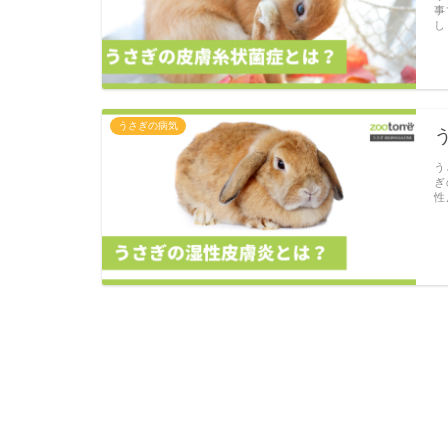
事
し
うさぎの病気
う
ぎ
性