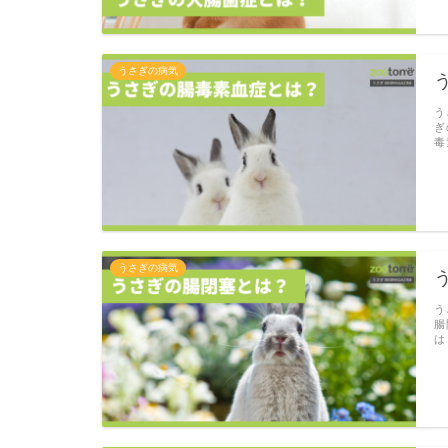
うさぎの病気
う
ぎ
毒
うさぎの病気
う
腸
は