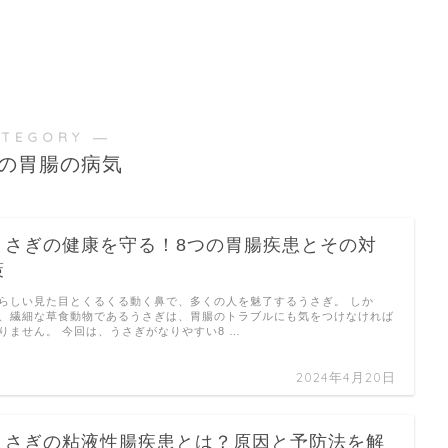
ATEGORY ―
の胃腸の病気
うさぎの健康を守る！8つの胃腸疾患とその対
策
らしい見た目とくるくる動く鼻で、多くの人を魅了するうさぎ。 しか
、繊細な草食動物であるうさぎは、胃腸のトラブルにも気をつけなければ
りません。 今回は、うさぎがなりやすい8 …
2024年4月20日
うさぎの粘液性腸疾患とは？原因と予防法を解