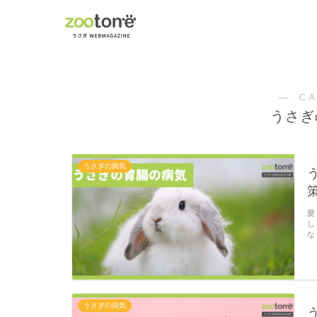
― C
うさぎ
うさぎの病気
愛
し
な
うさぎの病気