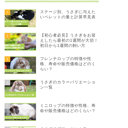
ステージ別、うさぎに与えた
1
いペレットの量と計算早見表
【初心者必見】うさぎをお迎
2
えしたら最初の1週間が大切！
初日から1週間の飼い方
フレンチロップの特徴や性
3
格、寿命や販売価格はどのく
らい？
うさぎのカラーバリエーショ
4
ン一覧
ミニロップの特徴や性格、寿
5
命や販売価格はどのくらい？