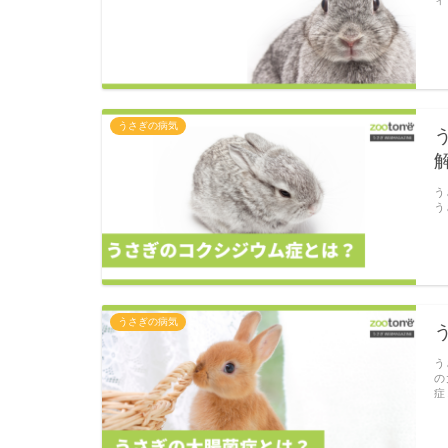
ィ
うさぎの病気
う
う
うさぎの病気
う
の
症