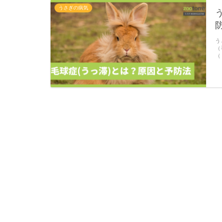
うさぎの病気
う
（
（