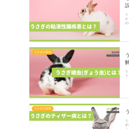
う
さ
の
うさぎの病気
う
う
うさぎの病気
う
ぎ