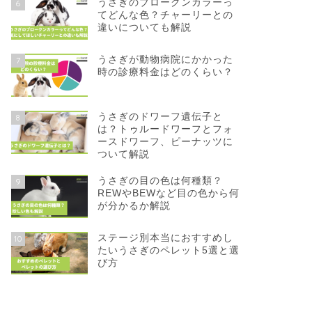
うさぎのブロークンカラーっ
6
てどんな色？チャーリーとの
違いについても解説
うさぎが動物病院にかかった
7
時の診療料金はどのくらい？
うさぎのドワーフ遺伝子と
8
は？トゥルードワーフとフォ
ースドワーフ、ピーナッツに
ついて解説
うさぎの目の色は何種類？
9
REWやBEWなど目の色から何
が分かるか解説
ステージ別本当におすすめし
10
たいうさぎのペレット5選と選
び方